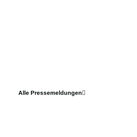
KÜS Trend-Tacho:
Sicherheit steht beim
Gebrauchtwagenkauf an
erster Stelle
2. Juli 2026
10:03 Uhr
Kleine Änderung, große
Wirkung
16. Juni 2026
09:00 Uhr
Alle Pressemeldungen