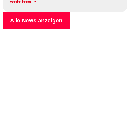
weiterlesen »
Alle News anzeigen
Presse­meldungen
Warum die Plakette oft
ausbleibt
23. Juli 2026
08:00 Uhr