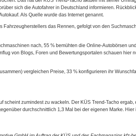
brochen. Das hat der KÜS Trend-Tacho aktuell mit seiner Umfra
orüber sich die Autofahrer in Deutschland informieren. Rückbli
 Autokauf. Als Quelle wurde das Internet genannt.
Fahrzeugherstellers das Rennen, gefolgt von den Suchmaschin
chmaschinen nach, 55 % bemühten die Online-Autobörsen und 
enflug von Blogs, Foren und Bewertungsportalen schauen hier
usammen) vergleichen Preise, 33 % konfigurieren ihr Wunschf
 scheint zumindest zu wackeln. Der KÜS Trend-Tacho ergab, da
genüber durchschnittlich 1,3 Mal bei der eigenen Marke. Hier 
tomotive GmbH im Auftrag der KÜS und des Fachmagazins kfz-b