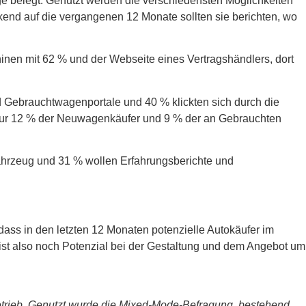
ge belegt. Genutzt werden die verschiedensten Möglichkeiten
ckend auf die vergangenen 12 Monate sollten sie berichten, wo
en mit 62 % und der Webseite eines Vertragshändlers, dort
Gebrauchtwagenportale und 40 % klickten sich durch die
 nur 12 % der Neuwagenkäufer und 9 % der an Gebrauchten
ahrzeug und 31 % wollen Erfahrungsberichte und
ss in den letzten 12 Monaten potenzielle Autokäufer im
ist also noch Potenzial bei der Gestaltung und dem Angebot um
etrieb. Genutzt wurde die Mixed-Mode-Befragung, bestehend