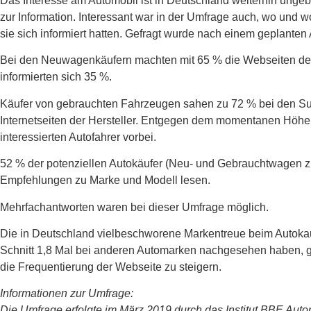
Das Interesse am Automobil ist in Deutschland weiterhin unge
zur Information. Interessant war in der Umfrage auch, wo und w
sie sich informiert hatten. Gefragt wurde nach einem geplanten
Bei den Neuwagenkäufern machten mit 65 % die Webseiten des 
informierten sich 35 %.
Käufer von gebrauchten Fahrzeugen sahen zu 72 % bei den Su
Internetseiten der Hersteller. Entgegen dem momentanen Höh
interessierten Autofahrer vorbei.
52 % der potenziellen Autokäufer (Neu- und Gebrauchtwagen z
Empfehlungen zu Marke und Modell lesen.
Mehrfachantworten waren bei dieser Umfrage möglich.
Die in Deutschland vielbeschworene Markentreue beim Autokauf
Schnitt 1,8 Mal bei anderen Automarken nachgesehen haben, ge
die Frequentierung der Webseite zu steigern.
Informationen zur Umfrage:
Die Umfrage erfolgte im März 2019 durch das Institut BBE Au